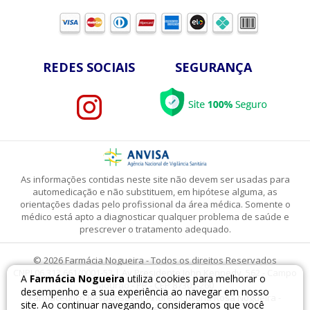
REDES SOCIAIS
SEGURANÇA
As informações contidas neste site não devem ser usadas para
automedicação e não substituem, em hipótese alguma, as
orientações dadas pelo profissional da área médica. Somente o
médico está apto a diagnosticar qualquer problema de saúde e
prescrever o tratamento adequado.
© 2026 Farmácia Nogueira - Todos os direitos Reservados
CNPJ 06.313.661/0001-53 | Av Presidente John Kennedy, 562 - Campo
A
Farmácia Nogueira
utiliza cookies para melhorar o
Mourão - PR - CEP 87305-260
desempenho e a sua experiência ao navegar em nosso
Farmacêutico Responsável: Andrea Cristina Rosa Nogueira -
site. Ao continuar navegando, consideramos que você
CRF 10565/PR