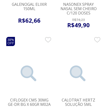
GALENOGAL ELIXIR
NASONEX SPRAY
150ML
NASAL SEM CHEIRO
C/120 DOSES
R$
62
,
66
R$
74
,
23
R$
49
,
90
38%
OFF
CIFLOGEX CM5 30MG
CALOTRAT HERTZ
GE-DR BG X 60GR M02A
SOLUÇÃO 5ML