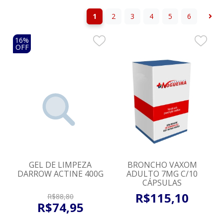
1
2
3
4
5
6
16%
OFF
GEL DE LIMPEZA
BRONCHO VAXOM
DARROW ACTINE 400G
ADULTO 7MG C/10
CÁPSULAS
R$
115
,
10
R$
88
,
80
R$
74
,
95