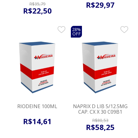
R$
29
,
97
R$
35
,
79
R$
22
,
50
28%
OFF
RIODEINE 100ML
NAPRIX D LIB 5/12.5MG
CAP. CX X 30 C09B1
R$
14
,
61
R$
80
,
53
R$
58
,
25