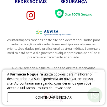
REDES SOCIAIS
SEGURANÇA
As informações contidas neste site não devem ser usadas para
automedicação e não substituem, em hipótese alguma, as
orientações dadas pelo profissional da área médica. Somente o
médico está apto a diagnosticar qualquer problema de saúde e
prescrever o tratamento adequado.
© 2026 Farmácia Nogueira - Todos os direitos Reservados
CNPJ 06.313.661/0001-53 | Av Presidente John Kennedy, 562 - Campo
A
Farmácia Nogueira
utiliza cookies para melhorar o
Mourão - PR - CEP 87305-260
desempenho e a sua experiência ao navegar em nosso
Farmacêutico Responsável: Andrea Cristina Rosa Nogueira -
site. Ao continuar navegando, consideramos que você
CRF 10565/PR
aceita a utilização!
Politica de Privacidade
CONTINUAR E FECHAR