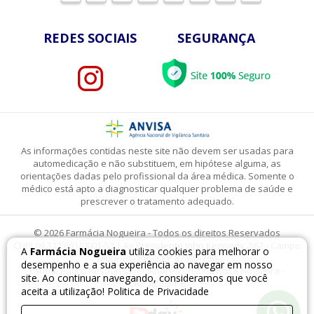
REDES SOCIAIS
SEGURANÇA
As informações contidas neste site não devem ser usadas para
automedicação e não substituem, em hipótese alguma, as
orientações dadas pelo profissional da área médica. Somente o
médico está apto a diagnosticar qualquer problema de saúde e
prescrever o tratamento adequado.
© 2026 Farmácia Nogueira - Todos os direitos Reservados
CNPJ 06.313.661/0001-53 | Av Presidente John Kennedy, 562 - Campo
A
Farmácia Nogueira
utiliza cookies para melhorar o
Mourão - PR - CEP 87305-260
desempenho e a sua experiência ao navegar em nosso
Farmacêutico Responsável: Andrea Cristina Rosa Nogueira -
site. Ao continuar navegando, consideramos que você
CRF 10565/PR
aceita a utilização!
Politica de Privacidade