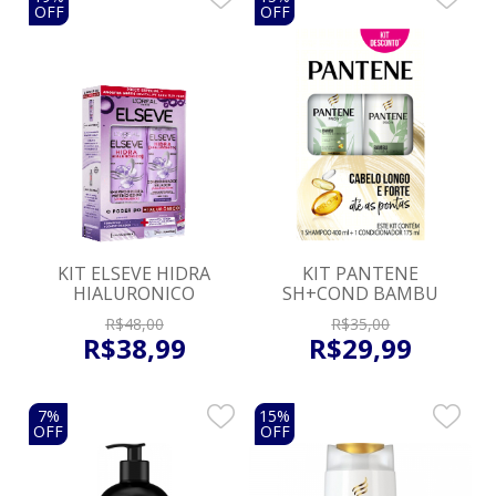
OFF
OFF
KIT ELSEVE HIDRA
KIT PANTENE
HIALURONICO
SH+COND BAMBU
R$
48
,
00
R$
35
,
00
R$
38
,
99
R$
29
,
99
7%
15%
OFF
OFF