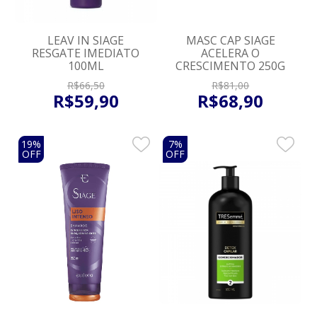
LEAV IN SIAGE
MASC CAP SIAGE
RESGATE IMEDIATO
ACELERA O
100ML
CRESCIMENTO 250G
R$
66
,
50
R$
81
,
00
R$
59
,
90
R$
68
,
90
19%
7%
OFF
OFF