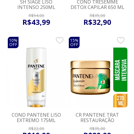
SH SIAGE LISO
COND TRESEMME
INTENSO 250ML
DETOX CAPILAR 650 ML
R$
54
,
00
R$
35
,
00
R$
43
,
99
R$
32
,
90
10%
15%
OFF
OFF
COND PANTENE LISO
CR PANTENE TRAT
EXTREMO 175ML
RESTAURAÇÃO
R$
22
,
00
R$
35
,
00