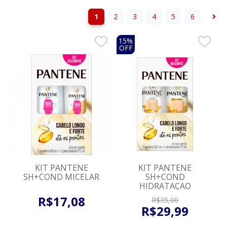
1
2
3
4
5
6
15%
OFF
KIT PANTENE
KIT PANTENE
SH+COND MICELAR
SH+COND
HIDRATAÇAO
R$
17
,
08
R$
35
,
00
R$
29
,
99