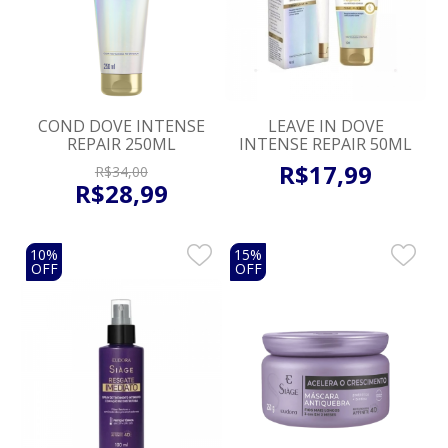
COND DOVE INTENSE
LEAVE IN DOVE
REPAIR 250ML
INTENSE REPAIR 50ML
R$
17
,
99
R$
34
,
00
R$
28
,
99
10%
15%
OFF
OFF