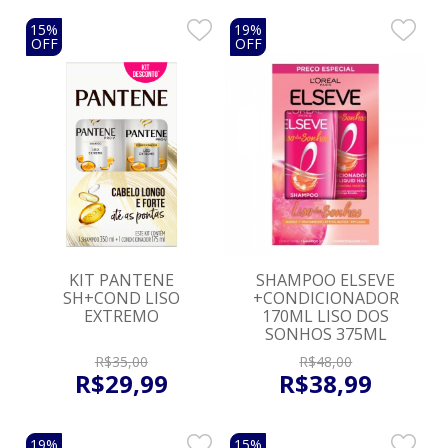
15%
19%
OFF
OFF
KIT PANTENE
SHAMPOO ELSEVE
SH+COND LISO
+CONDICIONADOR
EXTREMO
170ML LISO DOS
SONHOS 375ML
R$
35
,
00
R$
48
,
00
R$
29
,
99
R$
38
,
99
19%
15%