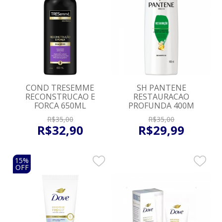
COND TRESEMME
SH PANTENE
RECONSTRUCAO E
RESTAURACAO
FORCA 650ML
PROFUNDA 400M
R$
35
,
00
R$
35
,
00
R$
32
,
90
R$
29
,
99
15%
OFF