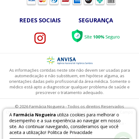
REDES SOCIAIS
SEGURANÇA
As informações contidas neste site não devem ser usadas para
automedicação e não substituem, em hipótese alguma, as
orientações dadas pelo profissional da área médica. Somente o
médico está apto a diagnosticar qualquer problema de saúde e
prescrever o tratamento adequado.
© 2026 Farmácia Nogueira - Todos os direitos Reservados
CNPJ 06.313.661/0001-53 | Av Presidente John Kennedy, 562 - Campo
A
Farmácia Nogueira
utiliza cookies para melhorar o
Mourão - PR - CEP 87305-260
desempenho e a sua experiência ao navegar em nosso
Farmacêutico Responsável: Andrea Cristina Rosa Nogueira -
site. Ao continuar navegando, consideramos que você
CRF 10565/PR
aceita a utilização!
Politica de Privacidade