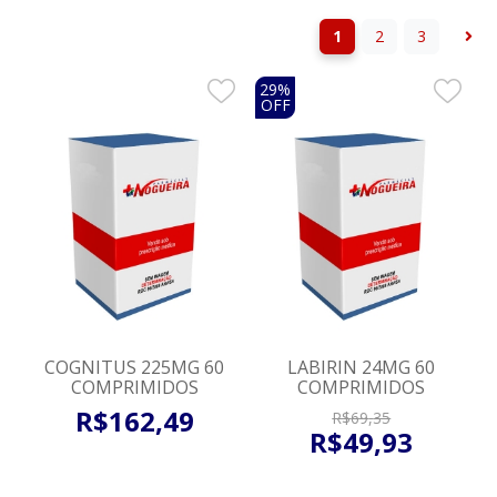
1
2
3
29%
OFF
COGNITUS 225MG 60
LABIRIN 24MG 60
COMPRIMIDOS
COMPRIMIDOS
R$
162
,
49
R$
69
,
35
R$
49
,
93