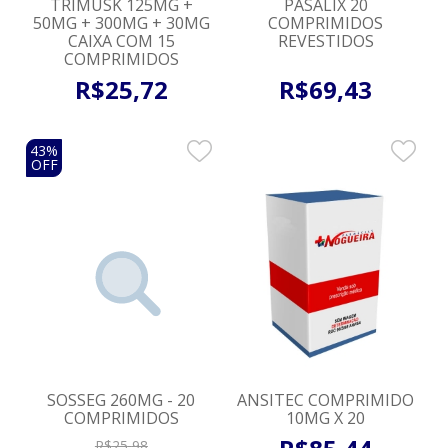
TRIMUSK 125MG +
PASALIX 20
50MG + 300MG + 30MG
COMPRIMIDOS
CAIXA COM 15
REVESTIDOS
COMPRIMIDOS
R$
25
,
72
R$
69
,
43
43%
OFF
SOSSEG 260MG - 20
ANSITEC COMPRIMIDO
COMPRIMIDOS
10MG X 20
R$
25
,
98