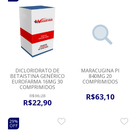
DICLORIDRATO DE
MARACUGINA PI
BETAISTINA GENÉRICO
840MG 20
EUROFARMA 16MG 30
COMPRIMIDOS
COMPRIMIDOS
R$
63
,
10
R$
36
,
28
R$
22
,
90
29%
OFF