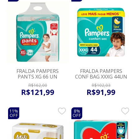
FRALDA PAMPERS
FRALDA PAMPERS
PANTS XG 66 UN
CONF BAG XXXG 44UN
R$
162
,
00
R$
102
,
03
R$
121
,
99
R$
91
,
99
11%
8%
OFF
OFF