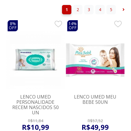
1
2
3
4
5
8%
14%
OFF
OFF
LENCO UMED
LENCO UMED MEU
PERSONALIDADE
BEBE 50UN
RECEM NASCIDOS 50
UN
R$
11
,
84
R$
57
,
52
R$
10
,
99
R$
49
,
99