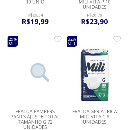
10 UNID
MILI VITA P 10
UNIDADES
R$
26
,
34
R$
26
,
78
R$
19
,
99
R$
23
,
90
25%
32%
OFF
OFF
FRALDA PAMPERS
FRALDA GERIÁTRICA
PANTS AJUSTE TOTAL
MILI VITA G 8
TAMANHO G 72
UNIDADES
UNIDADES