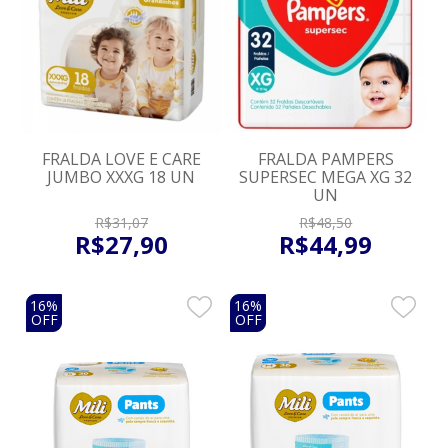
FRALDA LOVE E CARE
FRALDA PAMPERS
JUMBO XXXG 18 UN
SUPERSEC MEGA XG 32
UN
R$
31
,
07
R$
48
,
50
R$
27
,
90
R$
44
,
99
16%
16%
OFF
OFF