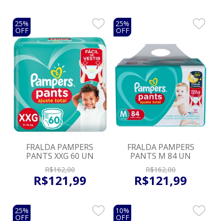
25%
25%
OFF
OFF
FRALDA PAMPERS
FRALDA PAMPERS
PANTS XXG 60 UN
PANTS M 84 UN
R$
162
,
00
R$
162
,
00
R$
121
,
99
R$
121
,
99
25%
10%
OFF
OFF